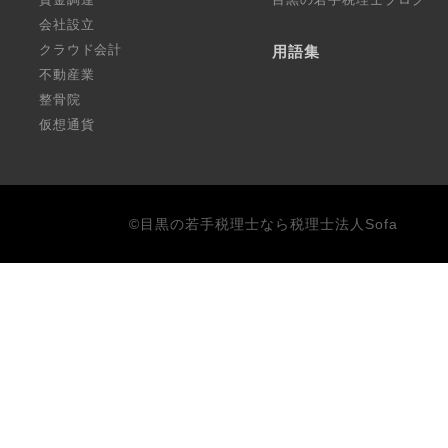
会社設立
クラウド会計
用語集
不動産業
整骨院
仮想通貨
©目黒の若手税理士なら税理士法人Sofa